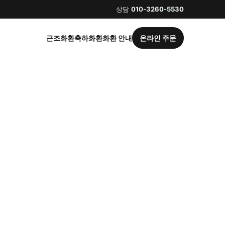
상담
010-3260-5530
근조화환
축하화환
화환 안내
온라인 주문