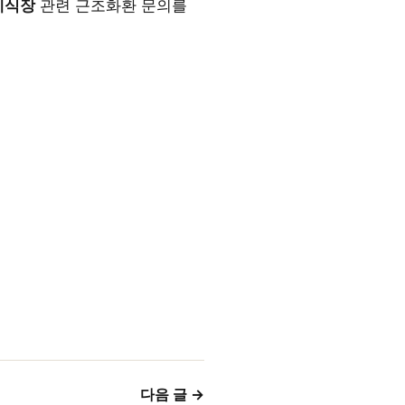
례식장
관련 근조화환 문의를
다음 글 →