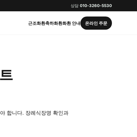
상담
010-3260-5530
근조화환
축하화환
화환 안내
온라인 주문
인트
야 합니다. 장례식장명 확인과