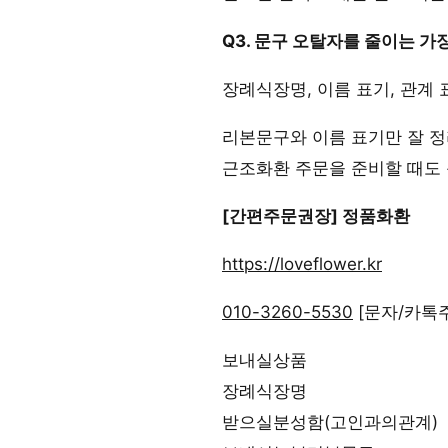
Q3. 문구 오탈자를 줄이는 가
장례식장명, 이름 표기, 관계
리본문구와 이름 표기만 잘 정
근조화환 주문을 준비할 때도 
[간편주문권장] 정품화환
https://loveflower.kr
010-3260-5530
[문자/카톡
보내실상품
장례식장명
받으실분성함(고인과의관계)