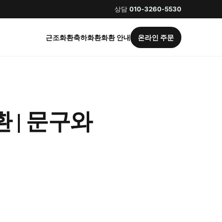
상담
010-3260-5530
근조화환
축하화환
화환 안내
온라인 주문
 | 문구와