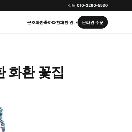
상담
010-3260-5530
근조화환
축하화환
화환 안내
온라인 주문
 화환 꽃집