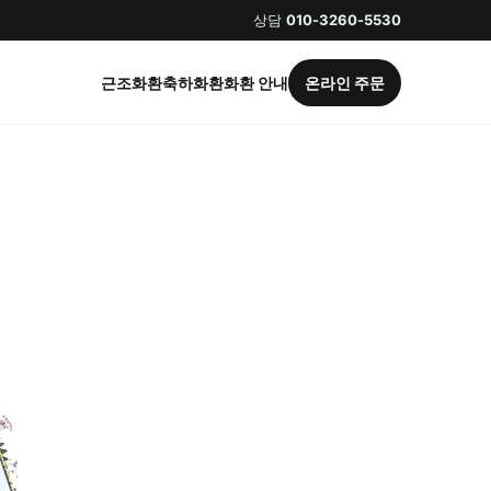
상담
010-3260-5530
근조화환
축하화환
화환 안내
온라인 주문