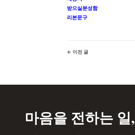
받으실분성함
리본문구
← 이전 글
마음을 전하는 일,