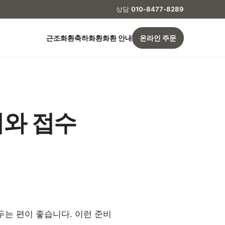
상담
010-8477-8289
근조화환
축하화환
화환 안내
온라인 주문
비와 접수
두는 편이 좋습니다. 이런 준비