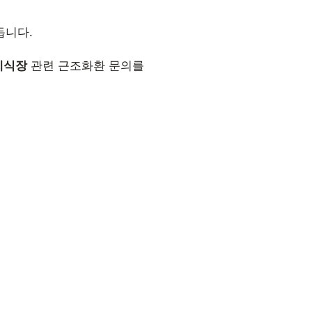
듭니다.
례식장
관련 근조화환 문의를