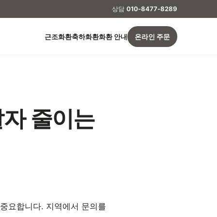
상담
010-8477-8289
근조화환
축하화환
화환 안내
온라인 주문
탈자 줄이는
 중요합니다. 지역에서 문의를