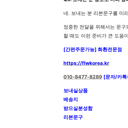
네. 보내는 분 리본문구를 미
정중한 전달을 위해서는 문구
할 때도 이런 준비가 큰 도움이
[간편주문가능] 화환전문점
https://flwkorea.kr
010-8477-8289
[문자/카톡
보내실상품
베송지
받으실분성함
리본문구