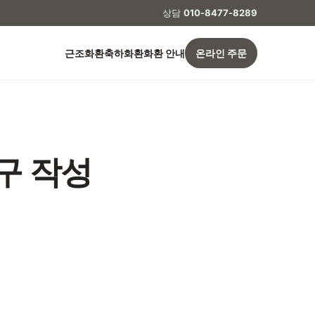
상담
010-8477-8289
근조화환
축하화환
화환 안내
온라인 주문
구 작성