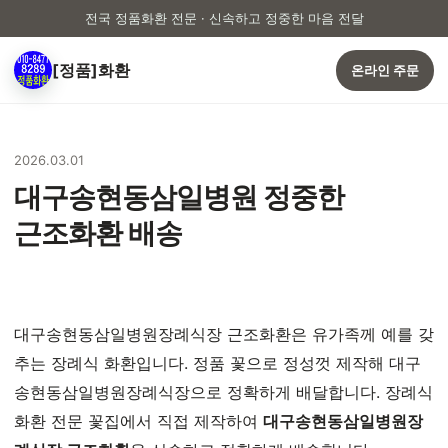
전국 정품화환 전문 · 신속하고 정중한 마음 전달
[정품]화환
온라인 주문
2026.03.01
대구송현동삼일병원 정중한
근조화환 배송
대구송현동삼일병원장례식장 근조화환은 유가족께 예를 갖
추는 장례식 화환입니다. 정품 꽃으로 정성껏 제작해 대구
송현동삼일병원장례식장으로 정확하게 배달합니다. 장례식
화환 전문 꽃집에서 직접 제작하여
대구송현동삼일병원장