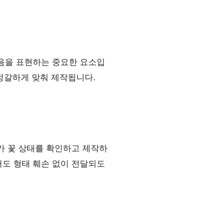
음을 표현하는 중요한 요소입
 정갈하게 맞춰 제작됩니다.
가 꽃 상태를 확인하고 제작하
도 형태 훼손 없이 전달되도