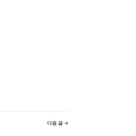
다음 글 →