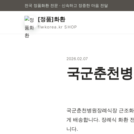
전국 정품화환 전문 · 신속하고 정중한 마음 전달
[정품]화환
flwkorea.kr SHOP
2026.02.07
국군춘천병
국군춘천병원장례식장 근조화환
게 배송합니다. 장례식 화환 
니다.