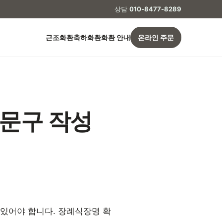
상담
010-8477-8289
근조화환
축하화환
화환 안내
온라인 주문
본문구 작성
있어야 합니다. 장례식장명 확