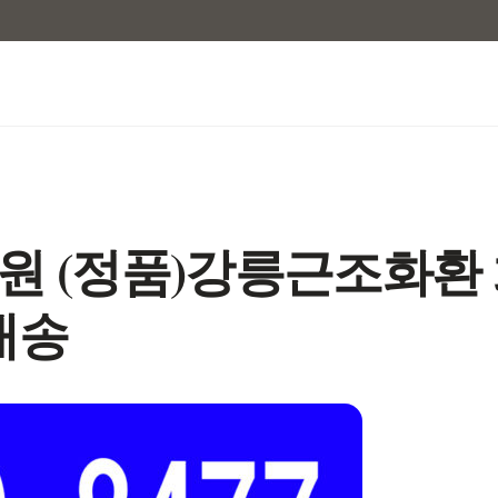
 (정품)강릉근조화환 
배송