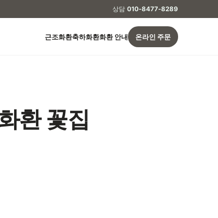
상담
010-8477-8289
근조화환
축하화환
화환 안내
온라인 주문
화환 꽃집