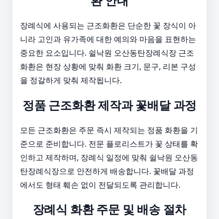
환 안내
장례식에 사용되는 근조화환은 단순한 꽃 장식이 아
니라 고인과 유가족에 대한 예의와 마음을 표현하는
중요한 요소입니다. 쉴낙원 오산동탄장례식장 근조
화환은 현장 상황에 맞춰 화환 크기, 문구, 리본 구성
을 정갈하게 맞춰 제작됩니다.
정품 근조화환 제작과 꽃배달 과정
모든 근조화환은 주문 즉시 제작되는 정품 화환을 기
준으로 준비합니다. 전문 플로리스트가 꽃 상태를 확
인하고 제작하며, 장례식 일정에 맞춰 쉴낙원 오산동
탄장례식장으로 안전하게 배송합니다. 꽃배달 과정
에서도 형태 훼손 없이 전달되도록 관리합니다.
장례식 화환 주문 및 배송 절차