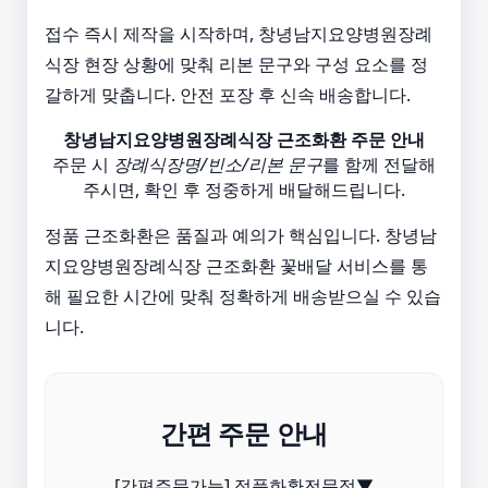
접수 즉시 제작을 시작하며, 창녕남지요양병원장례
식장 현장 상황에 맞춰 리본 문구와 구성 요소를 정
갈하게 맞춥니다. 안전 포장 후 신속 배송합니다.
창녕남지요양병원장례식장 근조화환 주문 안내
주문 시
장례식장명/빈소/리본 문구
를 함께 전달해
주시면, 확인 후 정중하게 배달해드립니다.
정품 근조화환은 품질과 예의가 핵심입니다. 창녕남
지요양병원장례식장 근조화환 꽃배달 서비스를 통
해 필요한 시간에 맞춰 정확하게 배송받으실 수 있습
니다.
간편 주문 안내
[간편주문가능] 정품화환전문점▼