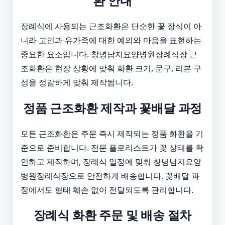
환 안내
장례식에 사용되는 근조화환은 단순한 꽃 장식이 아
니라 고인과 유가족에 대한 예의와 마음을 표현하는
중요한 요소입니다. 창녕남지요양병원장례식장 근
조화환은 현장 상황에 맞춰 화환 크기, 문구, 리본 구
성을 정갈하게 맞춰 제작됩니다.
정품 근조화환 제작과 꽃배달 과정
모든 근조화환은 주문 즉시 제작되는 정품 화환을 기
준으로 준비합니다. 전문 플로리스트가 꽃 상태를 확
인하고 제작하며, 장례식 일정에 맞춰 창녕남지요양
병원장례식장으로 안전하게 배송합니다. 꽃배달 과
정에서도 형태 훼손 없이 전달되도록 관리합니다.
장례식 화환 주문 및 배송 절차