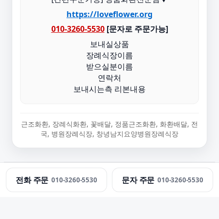
https://loveflower.org
010-3260-5530
[문자로 주문가능]
보내실상품
장례식장이름
받으실분이름
연락처
보내시는측 리본내용
근조화환, 장례식화환, 꽃배달, 정품근조화환, 화환배달, 전
국, 병원장례식장, 창녕남지요양병원장례식장
정직한화환 · 근조화환 당일 배송 · 문의:
010-3260-5530
전화 주문
문자 주문
010-3260-5530
010-3260-5530