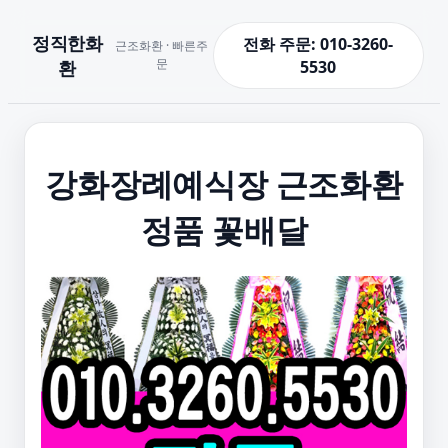
정직한화
전화 주문: 010-3260-
근조화환 · 빠른주
문
환
5530
강화장례예식장 근조화환
정품 꽃배달