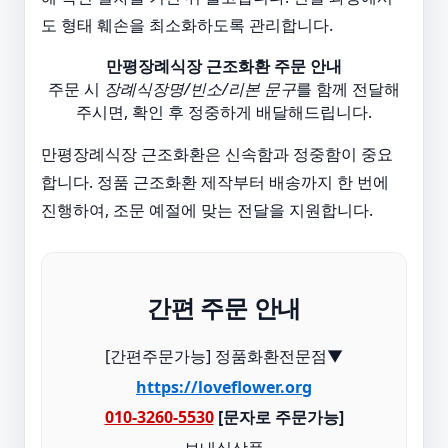
도 형태 훼손을 최소화하도록 관리합니다.
만평장례식장 근조화환 주문 안내
주문 시
장례식장명/빈소/리본 문구
를 함께 전달해
주시면, 확인 후 정중하게 배달해드립니다.
만평장례식장 근조화환은 신속함과 정중함이 중요
합니다. 정품 근조화환 제작부터 배송까지 한 번에
진행하여, 조문 예절에 맞는 전달을 지원합니다.
간편 주문 안내
[간편주문가능] 정품화환전문점▼
https://loveflower.org
010-3260-5530
[문자로 주문가능]