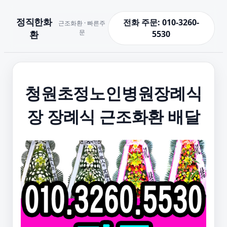
정직한화
전화 주문: 010-3260-
근조화환 · 빠른주
문
환
5530
청원초정노인병원장례식
장 장례식 근조화환 배달