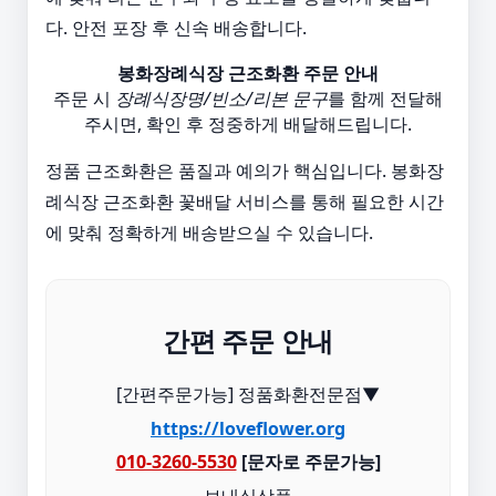
다. 안전 포장 후 신속 배송합니다.
봉화장례식장 근조화환 주문 안내
주문 시
장례식장명/빈소/리본 문구
를 함께 전달해
주시면, 확인 후 정중하게 배달해드립니다.
정품 근조화환은 품질과 예의가 핵심입니다. 봉화장
례식장 근조화환 꽃배달 서비스를 통해 필요한 시간
에 맞춰 정확하게 배송받으실 수 있습니다.
간편 주문 안내
[간편주문가능] 정품화환전문점▼
https://loveflower.org
010-3260-5530
[문자로 주문가능]