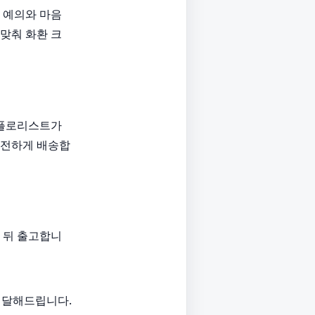
 예의와 마음
맞춰 화환 크
 플로리스트가
안전하게 배송합
 뒤 출고합니
 배달해드립니다.