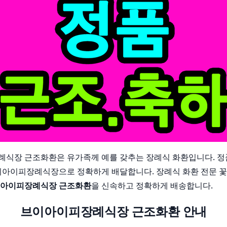
식장 근조화환은 유가족께 예를 갖추는 장례식 화환입니다. 정
이아이피장례식장으로 정확하게 배달합니다. 장례식 화환 전문 
아이피장례식장 근조화환
을 신속하고 정확하게 배송합니다.
브이아이피장례식장 근조화환 안내