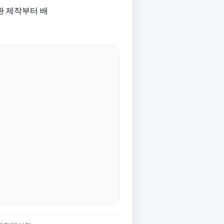
환 제작부터 배