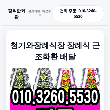
정직한화
전화 주문: 010-3260-
근조화환 · 빠른주
문
환
5530
청기와장례식장 장례식 근
조화환 배달