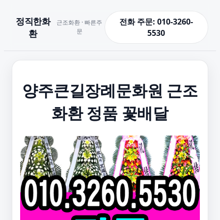
정직한화
전화 주문: 010-3260-
근조화환 · 빠른주
문
환
5530
양주큰길장례문화원 근조
화환 정품 꽃배달