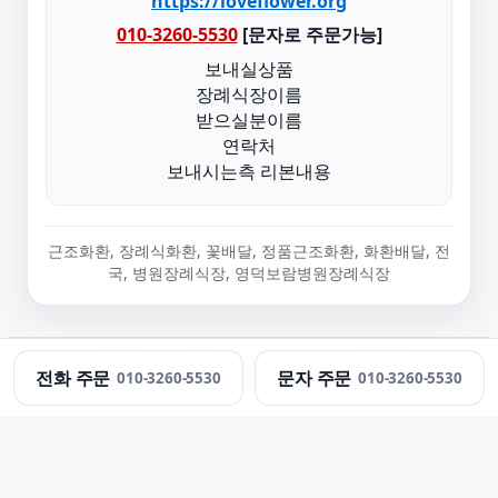
https://loveflower.org
010-3260-5530
[문자로 주문가능]
보내실상품
장례식장이름
받으실분이름
연락처
보내시는측 리본내용
근조화환, 장례식화환, 꽃배달, 정품근조화환, 화환배달, 전
국, 병원장례식장, 영덕보람병원장례식장
정직한화환 · 근조화환 당일 배송 · 문의:
010-3260-5530
전화 주문
문자 주문
010-3260-5530
010-3260-5530