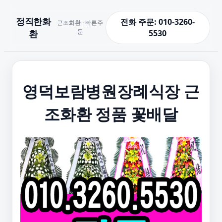
정직한화
전화 주문: 010-3260-
근조화환 · 빠른주
문
환
5530
영덕보람병원장례식장 근
조화환 정품 꽃배달