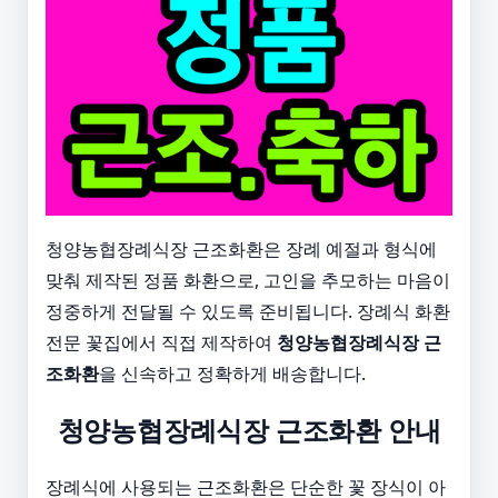
청양농협장례식장 근조화환은 장례 예절과 형식에
맞춰 제작된 정품 화환으로, 고인을 추모하는 마음이
정중하게 전달될 수 있도록 준비됩니다. 장례식 화환
전문 꽃집에서 직접 제작하여
청양농협장례식장 근
조화환
을 신속하고 정확하게 배송합니다.
청양농협장례식장 근조화환 안내
장례식에 사용되는 근조화환은 단순한 꽃 장식이 아