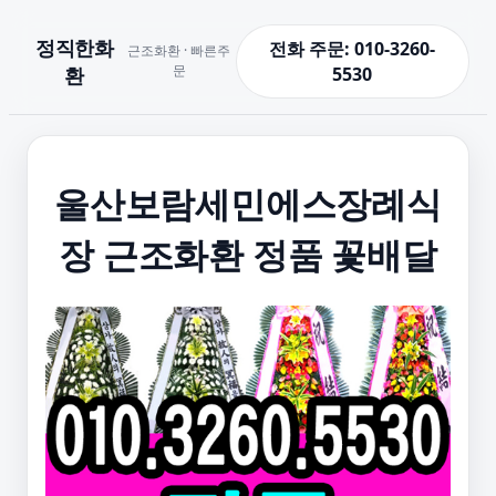
정직한화
전화 주문: 010-3260-
근조화환 · 빠른주
문
환
5530
울산보람세민에스장례식
장 근조화환 정품 꽃배달