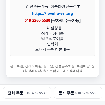
[간편주문가능] 정품화환전문점▼
https://loveflower.org
010-3260-5530
[문자로 주문가능]
보내실상품
장례식장이름
받으실분이름
연락처
보내시는측 리본내용
근조화환, 장례식화환, 꽃배달, 정품근조화환, 화환배달, 울
산, 장례식장, 울산보람세민에스장례식장
정직한화환 · 근조화환 당일 배송 · 문의:
010-3260-5530
전화 주문
문자 주문
010-3260-5530
010-3260-5530