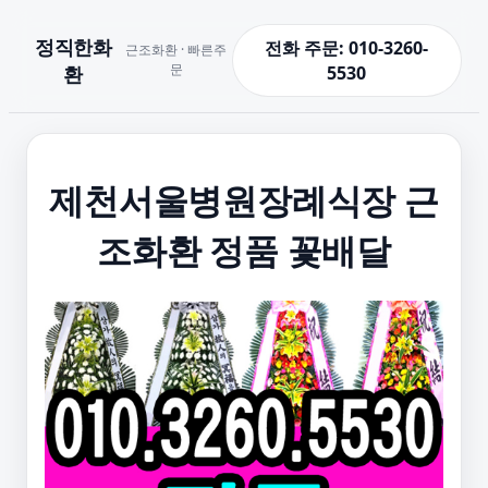
정직한화
전화 주문: 010-3260-
근조화환 · 빠른주
문
환
5530
제천서울병원장례식장 근
조화환 정품 꽃배달