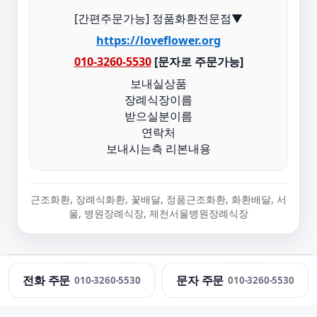
[간편주문가능] 정품화환전문점▼
https://loveflower.org
010-3260-5530
[문자로 주문가능]
보내실상품
장례식장이름
받으실분이름
연락처
보내시는측 리본내용
근조화환, 장례식화환, 꽃배달, 정품근조화환, 화환배달, 서
울, 병원장례식장, 제천서울병원장례식장
정직한화환 · 근조화환 당일 배송 · 문의:
010-3260-5530
전화 주문
문자 주문
010-3260-5530
010-3260-5530