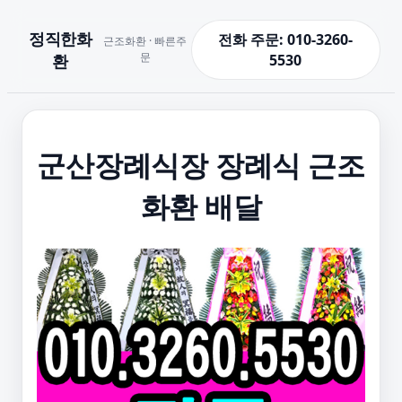
정직한화
전화 주문: 010-3260-
근조화환 · 빠른주
문
환
5530
군산장례식장 장례식 근조
화환 배달