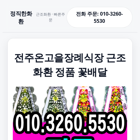
정직한화
전화 주문: 010-3260-
근조화환 · 빠른주
문
환
5530
전주온고을장례식장 근조
화환 정품 꽃배달