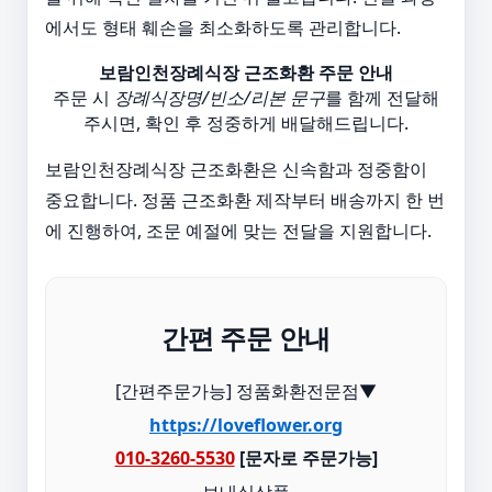
에서도 형태 훼손을 최소화하도록 관리합니다.
보람인천장례식장 근조화환 주문 안내
주문 시
장례식장명/빈소/리본 문구
를 함께 전달해
주시면, 확인 후 정중하게 배달해드립니다.
보람인천장례식장 근조화환은 신속함과 정중함이
중요합니다. 정품 근조화환 제작부터 배송까지 한 번
에 진행하여, 조문 예절에 맞는 전달을 지원합니다.
간편 주문 안내
[간편주문가능] 정품화환전문점▼
https://loveflower.org
010-3260-5530
[문자로 주문가능]