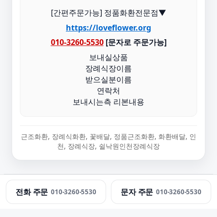
[간편주문가능] 정품화환전문점▼
https://loveflower.org
010-3260-5530
[문자로 주문가능]
보내실상품
장례식장이름
받으실분이름
연락처
보내시는측 리본내용
근조화환, 장례식화환, 꽃배달, 정품근조화환, 화환배달, 인
천, 장례식장, 쉴낙원인천장례식장
정직한화환 · 근조화환 당일 배송 · 문의:
010-3260-5530
전화 주문
문자 주문
010-3260-5530
010-3260-5530