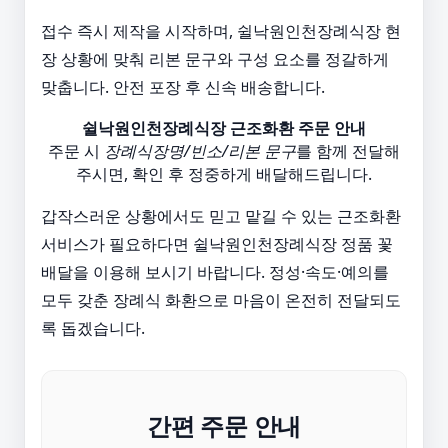
접수 즉시 제작을 시작하며, 쉴낙원인천장례식장 현
장 상황에 맞춰 리본 문구와 구성 요소를 정갈하게
맞춥니다. 안전 포장 후 신속 배송합니다.
쉴낙원인천장례식장 근조화환 주문 안내
주문 시
장례식장명/빈소/리본 문구
를 함께 전달해
주시면, 확인 후 정중하게 배달해드립니다.
갑작스러운 상황에서도 믿고 맡길 수 있는 근조화환
서비스가 필요하다면 쉴낙원인천장례식장 정품 꽃
배달을 이용해 보시기 바랍니다. 정성·속도·예의를
모두 갖춘 장례식 화환으로 마음이 온전히 전달되도
록 돕겠습니다.
간편 주문 안내