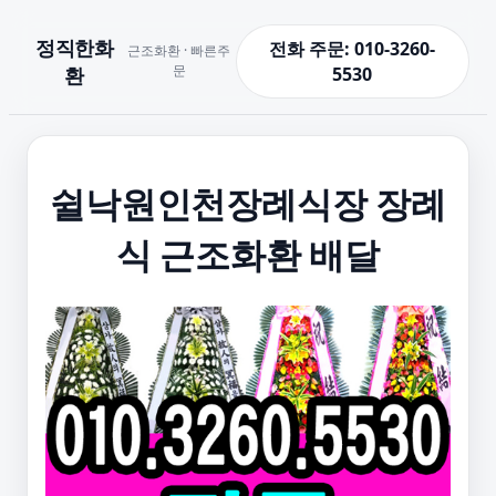
정직한화
전화 주문: 010-3260-
근조화환 · 빠른주
문
환
5530
쉴낙원인천장례식장 장례
식 근조화환 배달