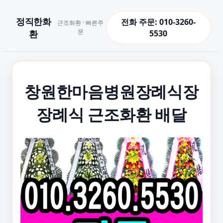
정직한화
전화 주문: 010-3260-
근조화환 · 빠른주
문
환
5530
창원한마음병원장례식장
장례식 근조화환 배달