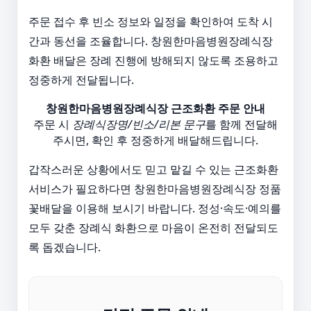
주문 접수 후 빈소 정보와 일정을 확인하여 도착 시
간과 동선을 조율합니다. 창원한마음병원장례식장
화환 배달은 장례 진행에 방해되지 않도록 조용하고
정중하게 전달됩니다.
창원한마음병원장례식장 근조화환 주문 안내
주문 시
장례식장명/빈소/리본 문구
를 함께 전달해
주시면, 확인 후 정중하게 배달해드립니다.
갑작스러운 상황에서도 믿고 맡길 수 있는 근조화환
서비스가 필요하다면 창원한마음병원장례식장 정품
꽃배달을 이용해 보시기 바랍니다. 정성·속도·예의를
모두 갖춘 장례식 화환으로 마음이 온전히 전달되도
록 돕겠습니다.