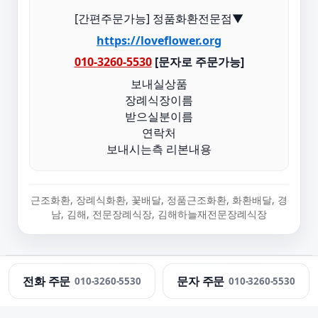
[간편주문가능] 정품화환전문점▼
https://loveflower.org
010-3260-5530
[문자로 주문가능]
보내실상품
장례식장이름
받으실분이름
연락처
보내시는측 리본내용
근조화환, 장례식화환, 꽃배달, 정품근조화환, 화환배달, 경
남, 김해, 전문장례식장, 김해하늘재전문장례식장
정직한화환 · 근조화환 당일 배송 · 문의:
010-3260-5530
전화 주문
문자 주문
010-3260-5530
010-3260-5530