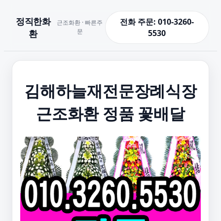
정직한화
전화 주문: 010-3260-
근조화환 · 빠른주
문
환
5530
김해하늘재전문장례식장
근조화환 정품 꽃배달