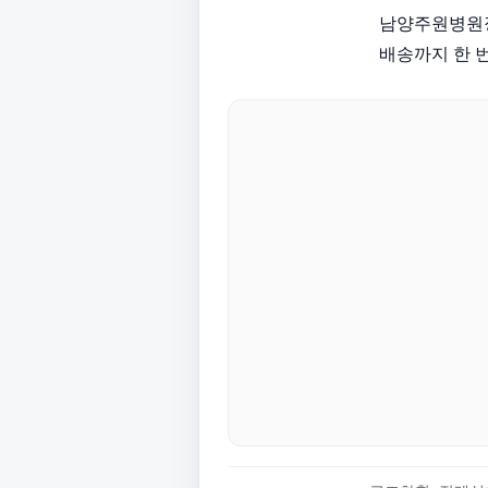
남양주원병원장
배송까지 한 