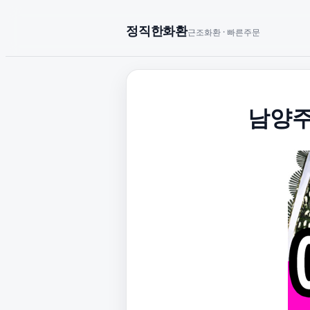
정직한화환
근조화환 · 빠른주문
남양주