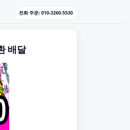
전화 주문: 010-3260-5530
환 배달