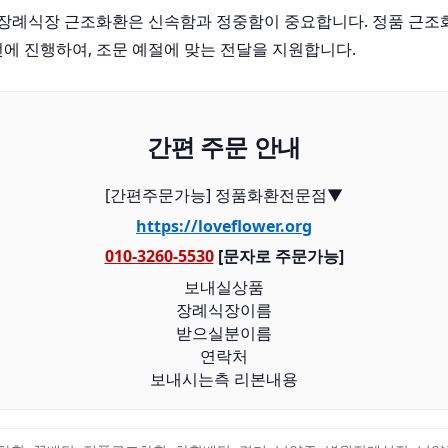
례식장 근조화환은 신속함과 정중함이 중요합니다. 정품 근조
번에 진행하여, 조문 예절에 맞는 전달을 지원합니다.
간편 주문 안내
[간편주문가능] 정품화환전문점▼
https://loveflower.org
010-3260-5530
[문자로 주문가능]
보내실상품
장례식장이름
받으실분이름
연락처
보내시는측 리본내용