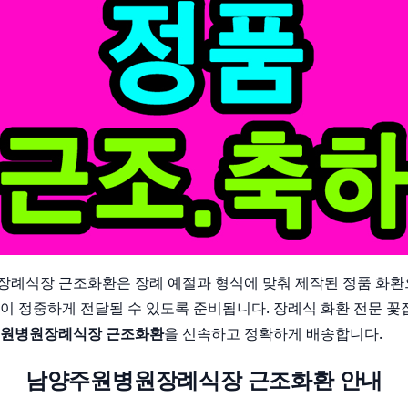
례식장 근조화환은 장례 예절과 형식에 맞춰 제작된 정품 화환
이 정중하게 전달될 수 있도록 준비됩니다. 장례식 화환 전문 꽃
원병원장례식장 근조화환
을 신속하고 정확하게 배송합니다.
남양주원병원장례식장 근조화환 안내