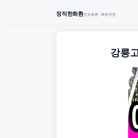
정직한화환
근조화환 · 빠른주문
강릉고