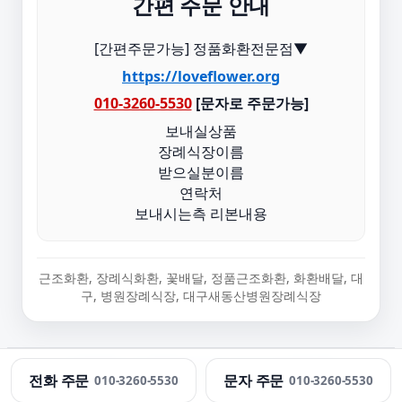
간편 주문 안내
[간편주문가능] 정품화환전문점▼
https://loveflower.org
010-3260-5530
[문자로 주문가능]
보내실상품
장례식장이름
받으실분이름
연락처
보내시는측 리본내용
근조화환, 장례식화환, 꽃배달, 정품근조화환, 화환배달, 대
구, 병원장례식장, 대구새동산병원장례식장
정직한화환 · 근조화환 당일 배송 · 문의:
010-3260-5530
전화 주문
문자 주문
010-3260-5530
010-3260-5530