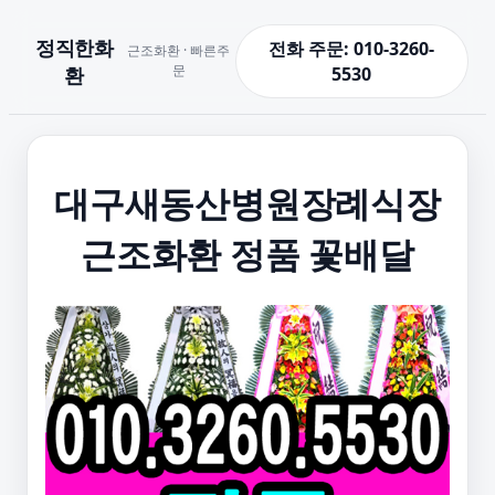
정직한화
전화 주문: 010-3260-
근조화환 · 빠른주
문
환
5530
대구새동산병원장례식장
근조화환 정품 꽃배달