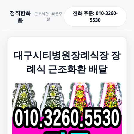
정직한화
전화 주문: 010-3260-
근조화환 · 빠른주
문
환
5530
대구시티병원장례식장 장
례식 근조화환 배달