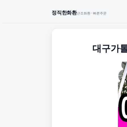
정직한화환
근조화환 · 빠른주문
대구가톨