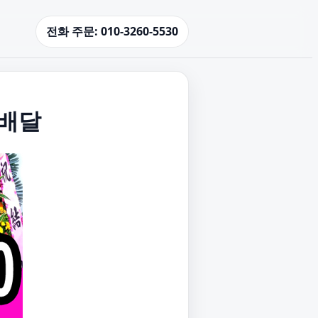
전화 주문: 010-3260-5530
꽃배달