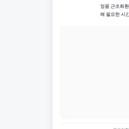
정품 근조화환
해 필요한 시