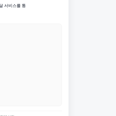
달 서비스를 통