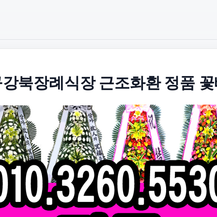
강북장례식장 근조화환 정품 