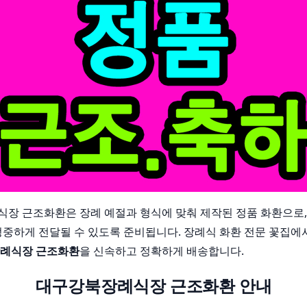
장 근조화환은 장례 예절과 형식에 맞춰 제작된 정품 화환으로,
정중하게 전달될 수 있도록 준비됩니다. 장례식 화환 전문 꽃집에
례식장 근조화환
을 신속하고 정확하게 배송합니다.
대구강북장례식장 근조화환 안내