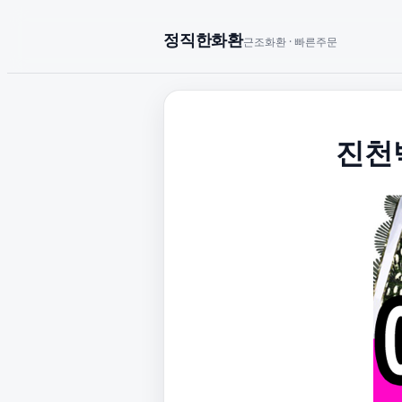
정직한화환
근조화환 · 빠른주문
진천