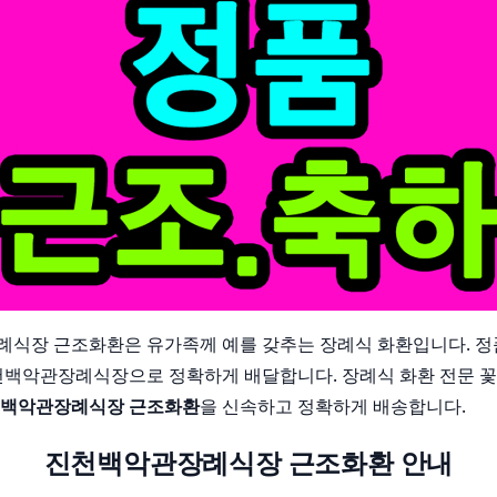
식장 근조화환은 유가족께 예를 갖추는 장례식 화환입니다. 정
천백악관장례식장으로 정확하게 배달합니다. 장례식 화환 전문 
백악관장례식장 근조화환
을 신속하고 정확하게 배송합니다.
진천백악관장례식장 근조화환 안내