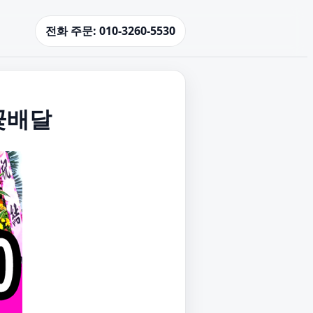
전화 주문: 010-3260-5530
꽃배달