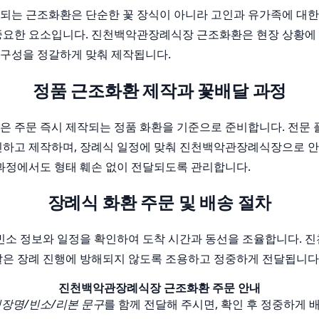
되는 근조화환은 단순한 꽃 장식이 아니라 고인과 유가족에 대한
중요한 요소입니다. 진천백악관장례식장 근조화환은 현장 상황에 
본 구성을 정갈하게 맞춰 제작됩니다.
정품 근조화환 제작과 꽃배달 과정
은 주문 즉시 제작되는 정품 화환을 기준으로 준비합니다. 전문
인하고 제작하며, 장례식 일정에 맞춰 진천백악관장례식장으로 
 과정에서도 형태 훼손 없이 전달되도록 관리합니다.
장례식 화환 주문 및 배송 절차
 빈소 정보와 일정을 확인하여 도착 시간과 동선을 조율합니다.
달은 장례 진행에 방해되지 않도록 조용하고 정중하게 전달됩니다
진천백악관장례식장 근조화환 주문 안내
장명/빈소/리본 문구
를 함께 전달해 주시면, 확인 후 정중하게