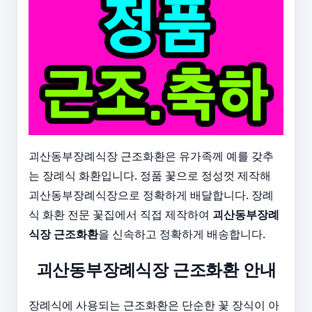
괴산동부장례식장 근조화환은 유가족께 예를 갖추
는 장례식 화환입니다. 정품 꽃으로 정성껏 제작해
괴산동부장례식장으로 정확하게 배달합니다. 장례
식 화환 전문 꽃집에서 직접 제작하여
괴산동부장례
식장 근조화환
을 신속하고 정확하게 배송합니다.
괴산동부장례식장 근조화환 안내
장례식에 사용되는 근조화환은 단순한 꽃 장식이 아