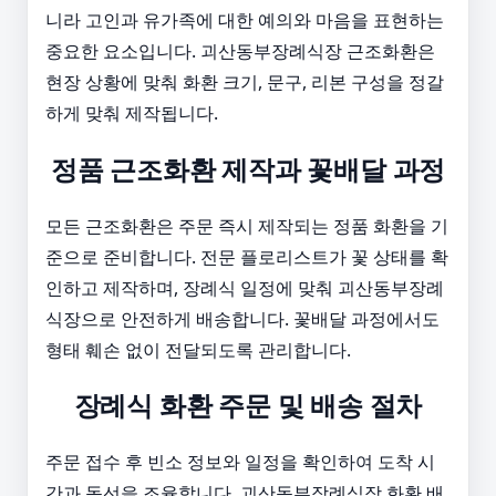
니라 고인과 유가족에 대한 예의와 마음을 표현하는
중요한 요소입니다. 괴산동부장례식장 근조화환은
현장 상황에 맞춰 화환 크기, 문구, 리본 구성을 정갈
하게 맞춰 제작됩니다.
정품 근조화환 제작과 꽃배달 과정
모든 근조화환은 주문 즉시 제작되는 정품 화환을 기
준으로 준비합니다. 전문 플로리스트가 꽃 상태를 확
인하고 제작하며, 장례식 일정에 맞춰 괴산동부장례
식장으로 안전하게 배송합니다. 꽃배달 과정에서도
형태 훼손 없이 전달되도록 관리합니다.
장례식 화환 주문 및 배송 절차
주문 접수 후 빈소 정보와 일정을 확인하여 도착 시
간과 동선을 조율합니다. 괴산동부장례식장 화환 배