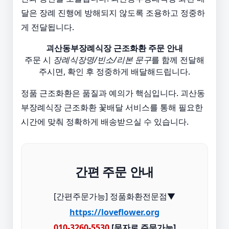
달은 장례 진행에 방해되지 않도록 조용하고 정중하
게 전달됩니다.
괴산동부장례식장 근조화환 주문 안내
주문 시
장례식장명/빈소/리본 문구
를 함께 전달해
주시면, 확인 후 정중하게 배달해드립니다.
정품 근조화환은 품질과 예의가 핵심입니다. 괴산동
부장례식장 근조화환 꽃배달 서비스를 통해 필요한
시간에 맞춰 정확하게 배송받으실 수 있습니다.
간편 주문 안내
[간편주문가능] 정품화환전문점▼
https://loveflower.org
010-3260-5530
[문자로 주문가능]