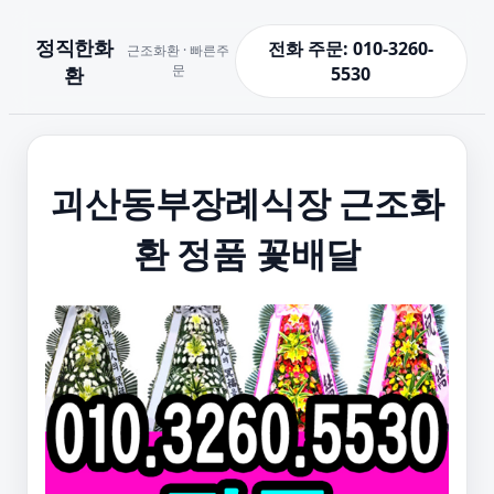
정직한화
전화 주문: 010-3260-
근조화환 · 빠른주
문
환
5530
괴산동부장례식장 근조화
환 정품 꽃배달