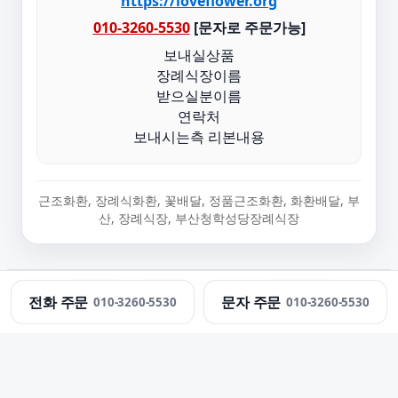
https://loveflower.org
010-3260-5530
[문자로 주문가능]
보내실상품
장례식장이름
받으실분이름
연락처
보내시는측 리본내용
근조화환, 장례식화환, 꽃배달, 정품근조화환, 화환배달, 부
산, 장례식장, 부산청학성당장례식장
정직한화환 · 근조화환 당일 배송 · 문의:
010-3260-5530
전화 주문
문자 주문
010-3260-5530
010-3260-5530