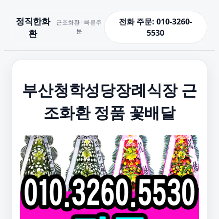
정직한화
전화 주문: 010-3260-
근조화환 · 빠른주
문
환
5530
부산청학성당장례식장 근
조화환 정품 꽃배달