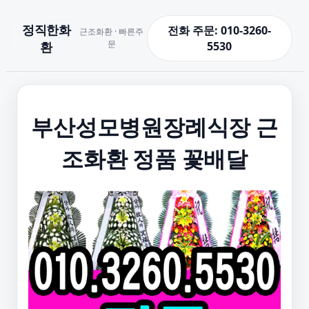
정직한화
전화 주문: 010-3260-
근조화환 · 빠른주
문
환
5530
부산성모병원장례식장 근
조화환 정품 꽃배달